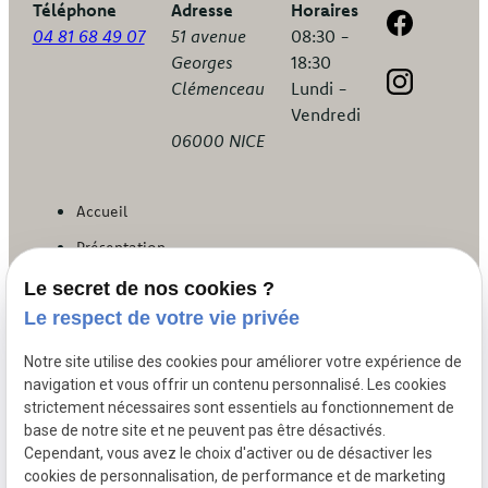
Téléphone
Adresse
Horaires
04 81 68 49 07
51 avenue
08:30 -
Georges
18:30
Clémenceau
Lundi -
Vendredi
06000 NICE
Accueil
Présentation
Droit de la famille
Le secret de nos cookies ?
Le respect de votre vie privée
Droit du dommage corporel
Droit des contrats
Notre site utilise des cookies pour améliorer votre expérience de
navigation et vous offrir un contenu personnalisé. Les cookies
Droit pénal
strictement nécessaires sont essentiels au fonctionnement de
Honoraires
base de notre site et ne peuvent pas être désactivés.
Cependant, vous avez le choix d'activer ou de désactiver les
Actualités
cookies de personnalisation, de performance et de marketing