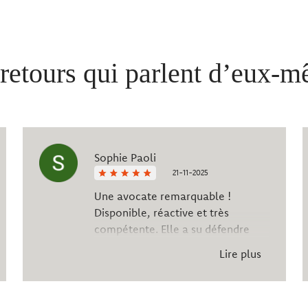
retours qui parlent d’eux-
Sophie Paoli
21-11-2025
Une avocate remarquable !
Disponible, réactive et très
compétente. Elle a su défendre
mes intérêts avec efficacité et
Lire plus
humanité. Merci pour votre
accompagnement irréprochable