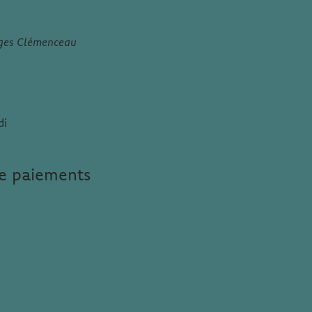
rges Clémenceau
di
e paiements