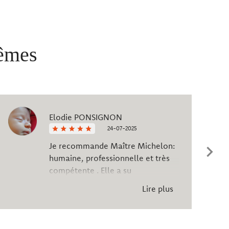
mêmes
Elodie PONSIGNON
24-07-2025
Je recommande Maître Michelon:
humaine, professionnelle et très
compétente . Elle a su
m’accompagner dans mon dossier
Lire plus
et me donner les conseils
nécessaires.