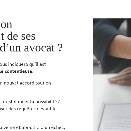
son
t de ses
 d’un avocat ?
s indiquera qu’il est
le contentieuse
.
un nouvel accord tout en
e
, c’est donner la possibilité à
liser des requêtes devant le
a veine et aboutira à un échec,