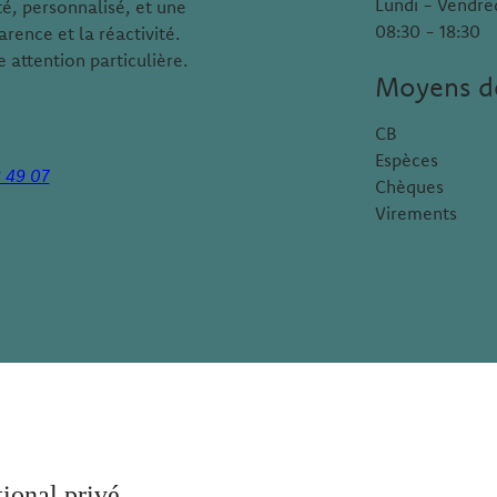
Lundi - Vendre
é, personnalisé, et une
08:30 - 18:30
arence et la réactivité.
 attention particulière.
Moyens d
CB
Espèces
8 49 07
Chèques
Virements
tional privé