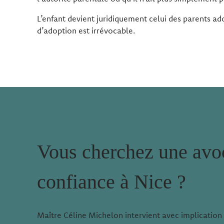
L’enfant devient juridiquement celui des parents adop
d’adoption est irrévocable.
Vous cherchez une avo
confiance à Nice ?
Maître Céline Michelon intervient avec implication 