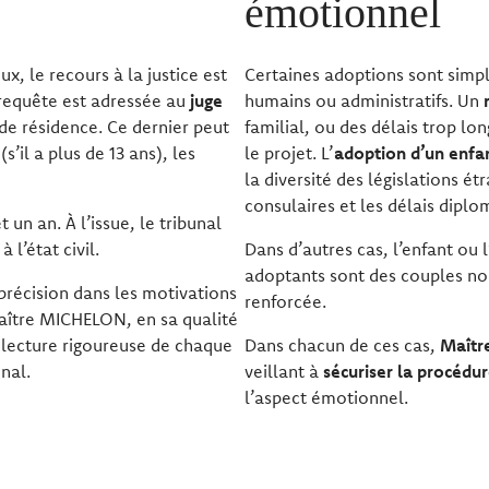
émotionnel
ux, le recours à la justice est
Certaines adoptions sont simpl
 requête est adressée au
juge
humains ou administratifs. Un
 de résidence. Ce dernier peut
familial, ou des délais trop l
’il a plus de 13 ans), les
le projet. L’
adoption d’un enfa
la diversité des législations ét
consulaires et les délais diplo
 un an. À l’issue, le tribunal
 l’état civil.
Dans d’autres cas, l’enfant ou 
adoptants sont des couples non
récision dans les motivations
renforcée.
aître MICHELON, en sa qualité
electure rigoureuse de chaque
Dans chacun de ces cas,
Maîtr
nal.
veillant à
sécuriser la procédu
l’aspect émotionnel.