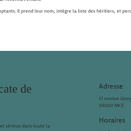
tants. Il prend leur nom, intègre la liste des héritiers, et pe
Adresse
cate de
51 avenue Geo
06000 NICE
Horaires
et sérieux dans toute la